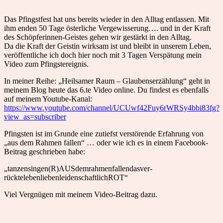
Das Pfingstfest hat uns bereits wieder in den Alltag entlassen. Mit
ihm enden 50 Tage österliche Vergewisserung…. und in der Kraft
des Schöpferinnen-Geistes gehen wir gestärkt in den Alltag.
Da die Kraft der Geistin wirksam ist und bleibt in unserem Leben,
veröffentliche ich doch hier noch mit 3 Tagen Verspätung mein
Video zum Pfingstereignis.
In meiner Reihe: „Heilsamer Raum – Glaubenserzählung“ geht in
meinem Blog heute das 6.te Video online. Du findest es ebenfalls
auf meinem Youtube-Kanal:
https://www.youtube.com/channel/UCUwf42Fuy6rWRSy4bbi83fg?
view_as=subscriber
Pfingsten ist im Grunde eine zutiefst verstörende Erfahrung von
„aus dem Rahmen fallen“ … oder wie ich es in einem Facebook-
Beitrag geschrieben habe:
„tanzensingen(R)AUSdemrahmenfallendasver-
rücktelebenliebenleidenschaftlichROT“
Viel Vergnügen mit meinem Video-Beitrag dazu.