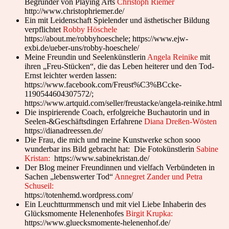
Begründer von Playing Arts
Christoph Riemer
http://www.christophriemer.de/
Ein mit Leidenschaft Spielender und ästhetischer Bildung
verpflichtet
Robby Höschele
https://about.me/robbyhoeschele; https://www.ejw-
exbi.de/ueber-uns/robby-hoeschele/
Meine Freundin und Seelenkünstlerin
Angela Reinike
mit
ihren „Freu-Stücken“, die das Leben heiterer und den Tod-
Ernst leichter werden lassen:
https://www.facebook.com/Freust%C3%BCcke-
1190544604307572/;
https://www.artquid.com/seller/freustacke/angela-reinike.html
Die inspirierende Coach, erfolgreiche Buchautorin und in
Seelen-&Geschäftsdingen Erfahrene
Diana Dreßen-Wösten
https://dianadreessen.de/
Die Frau, die mich und meine Kunstwerke schon sooo
wunderbar ins Bild gebracht hat: Die Fotokünstlerin
Sabine
Kristan:
https://www.sabinekristan.de/
Der Blog meiner Freundinnen und vielfach Verbündeten in
Sachen „lebenswerter Tod“
Annegret Zander und Petra
Schuseil:
https://totenhemd.wordpress.com/
Ein Leuchtturmmensch und mit viel Liebe Inhaberin des
Glücksmomente Helenenhofes
Birgit Krupka:
https://www.gluecksmomente-helenenhof.de/