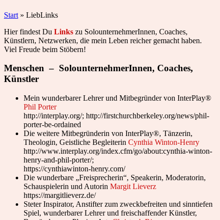
Start
»
LiebLinks
Hier findest Du
Links
zu SolounternehmerInnen, Coaches,
Künstlern, Netzwerken, die mein Leben reicher gemacht haben.
Viel Freude beim Stöbern!
Menschen – SolounternehmerInnen, Coaches,
Künstler
Mein wunderbarer Lehrer und Mitbegründer von InterPlay®
Phil Porter
http://interplay.org/; http://firstchurchberkeley.org/news/phil-
porter-be-ordained
Die weitere Mitbegründerin von InterPlay®, Tänzerin,
Theologin, Geistliche Begleiterin
Cynthia Winton-Henry
http://www.interplay.org/index.cfm/go/about:cynthia-winton-
henry-and-phil-porter/;
https://cynthiawinton-henry.com/
Die wunderbare „Freisprecherin“, Speakerin, Moderatorin,
Schauspielerin und Autorin
Margit Lieverz
https://margitlieverz.de/
Steter Inspirator, Anstifter zum zweckbefreiten und sinntiefen
Spiel, wunderbarer Lehrer und freischaffender Künstler,