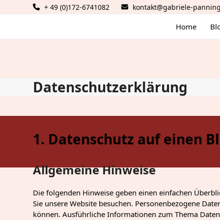
Skip
+ 49 (0)172-6741082
kontakt@gabriele-pannin
to
content
Home
Bl
Datenschutzerklärung
1. Datenschutz auf einen Bl
Allgemeine Hinweise
Die folgenden Hinweise geben einen einfachen Überbli
Sie unsere Website besuchen. Personenbezogene Daten s
können. Ausführliche Informationen zum Thema Datens