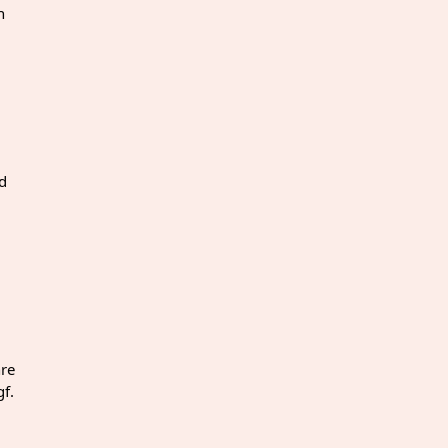
h
nd
hre
f.