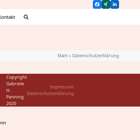
Facebook
Xing
LinkedIn
Kontakt
Start
»
Datenschutzerklärung
Copyright
Gabriele
Impressum
H.
Datenschutzerklärung
Panning
2020
enn