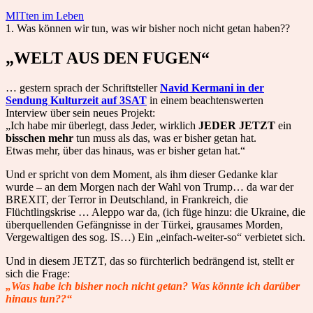
MITten im Leben
1.
Was können wir tun, was wir bisher noch nicht getan haben??
„WELT AUS DEN FUGEN“
… gestern sprach der Schriftsteller
Navid Kermani in der
Sendung Kulturzeit auf 3SAT
in einem beachtenswerten
Interview über sein neues Projekt:
„Ich habe mir überlegt, dass Jeder, wirklich
JEDER JETZT
ein
bisschen mehr
tun muss als das, was er bisher getan hat.
Etwas mehr, über das hinaus, was er bisher getan hat.“
Und er spricht von dem Moment, als ihm dieser Gedanke klar
wurde – an dem Morgen nach der Wahl von Trump… da war der
BREXIT, der Terror in Deutschland, in Frankreich, die
Flüchtlingskrise … Aleppo war da, (ich füge hinzu: die Ukraine, die
überquellenden Gefängnisse in der Türkei, grausames Morden,
Vergewaltigen des sog. IS…) Ein „einfach-weiter-so“ verbietet sich.
Und in diesem JETZT, das so fürchterlich bedrängend ist, stellt er
sich die Frage:
„Was habe ich bisher noch nicht getan? Was könnte ich darüber
hinaus tun??“