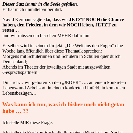
Dieser Satz ist mir in die Seele gefallen.
Er hat mich unmittelbar berührt.
Navid Kermani sagte klar, dass wir
JETZT NOCH die Chance
haben, den Frieden, in dem wir NOCH leben, JETZT zu
retten
…
und wir müssen ein bisschen MEHR dafür tun.
Er selber wird in seinem Projekt: „Die Welt aus den Fugen“ eine
Woche lang öffentlich über diese Thematik sprechen:
Morgens mit Schülerinnen und Schülern in Schulen quer durch
Deutschland;
Abends im Theater der jeweiligen Stadt mit ausgewählten
Gesprächspartnern.
Du – ich… wir gehören zu den „JEDER“ …. an einem konkreten
Lebens- und Arbeitsort, in einem konkreten Umfeld, in konkreten
Lebensbezügen…
Was kann ich tun, was ich bisher noch nicht getan
habe … ??
Ich stelle MIR diese Frage.
Ich stelle die Frage an Euch, die Ihr meinen Blog lest, auf Social