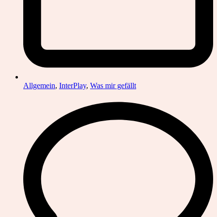
Allgemein
,
InterPlay
,
Was mir gefällt