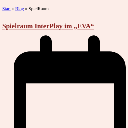
Start
»
Blog
»
SpielRaum
Spielraum InterPlay im „EVA“