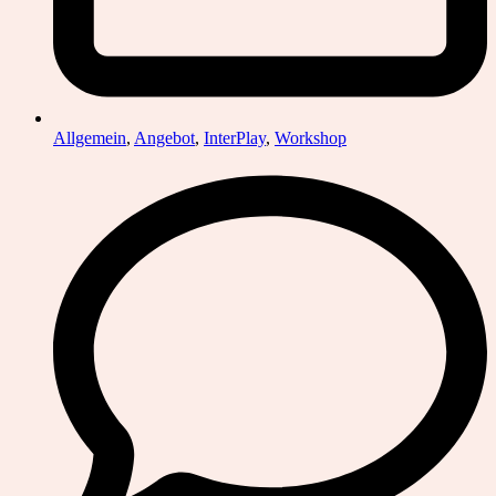
Allgemein
,
Angebot
,
InterPlay
,
Workshop